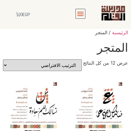
0
EGP
الرئيسية
/ المتجر
المتجر
عرض ⁦12⁩ من كل النتائج